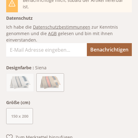
Benachrichtige mich, sobald der Artikel lieferbar
ist.
Datenschutz
Ich habe die
Datenschutzbestimmungen
zur Kenntnis
genommen und die
AGB
gelesen und bin mit ihnen
einverstanden.
Benachrichtigen
Designfarbe :
Siena
(Diese Option ist zurzeit nicht verfügbar.)
(Diese Option ist zurzeit nicht verfügbar.)
Ozean
Siena
Größe (cm)
150 x 200
(Diese Option ist zurzeit nicht verfügbar.)
Zum Merkzettel hinzufügen