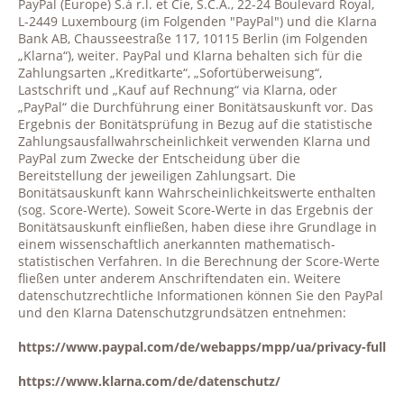
PayPal (Europe) S.à r.l. et Cie, S.C.A., 22-24 Boulevard Royal,
L-2449 Luxembourg (im Folgenden "PayPal") und die Klarna
Bank AB, Chausseestraße 117, 10115 Berlin (im Folgenden
„Klarna“), weiter. PayPal und Klarna behalten sich für die
Zahlungsarten „Kreditkarte“, „Sofortüberweisung“,
Lastschrift und „Kauf auf Rechnung“ via Klarna, oder
„PayPal“ die Durchführung einer Bonitätsauskunft vor. Das
Ergebnis der Bonitätsprüfung in Bezug auf die statistische
Zahlungsausfallwahrscheinlichkeit verwenden Klarna und
PayPal zum Zwecke der Entscheidung über die
Bereitstellung der jeweiligen Zahlungsart. Die
Bonitätsauskunft kann Wahrscheinlichkeitswerte enthalten
(sog. Score-Werte). Soweit Score-Werte in das Ergebnis der
Bonitätsauskunft einfließen, haben diese ihre Grundlage in
einem wissenschaftlich anerkannten mathematisch-
statistischen Verfahren. In die Berechnung der Score-Werte
fließen unter anderem Anschriftendaten ein. Weitere
datenschutzrechtliche Informationen können Sie den PayPal
und den Klarna Datenschutzgrundsätzen entnehmen:
https://www.paypal.com/de/webapps/mpp/ua/privacy-full
https://www.klarna.com/de/datenschutz/