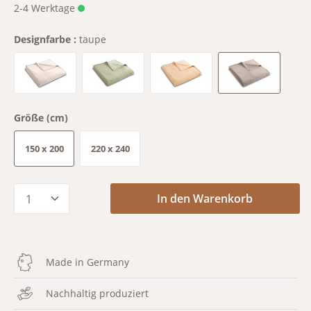
2-4 Werktage
Designfarbe :
taupe
pearl
salvia
sand
taupe
Größe (cm)
150 x 200
220 x 240
Produkt Anzahl: Gib den gewünschten Wert
In den Warenkorb
Made in Germany
Nachhaltig produziert