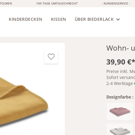
ETOUREN
100 TAGE UMTAUSCHRECHT
- KUNDENSERVICE -
S
KINDERDECKEN
KISSEN
ÜBER BIEDERLACK
Wohn- u
39,90 €
Preise inkl. M
Sofort versandf
2-4 Werktage
Designfarbe :
(Diese Op
Bordea
(Diese Op
graphit