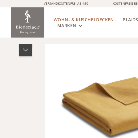
VERSANDKOSTENFREI AB 45€
KOSTENFREIE R
springen
Zur Hauptnavigation springen
WOHN- & KUSCHELDECKEN
PLAID
MARKEN
Bildergalerie überspringen