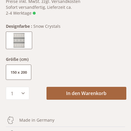
Preise inkl. MwSt. zzgl. Versandkosten
Sofort versandfertig, Lieferzeit ca.
2-4 Werktage
Designfarbe :
Snow Crystals
Snow Crystals
Größe (cm)
150 x 200
Produkt Anzahl: Gib den gewünschten Wert
In den Warenkorb
Made in Germany