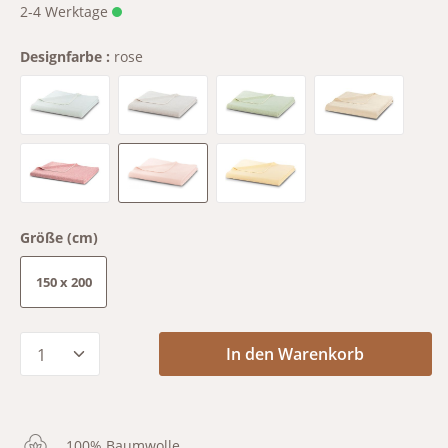
2-4 Werktage
Designfarbe :
rose
aqua
grey
mint
oatmeal
red
rose
yellow
Größe (cm)
150 x 200
Produkt Anzahl: Gib den gewünschten Wert
In den Warenkorb
100% Baumwolle