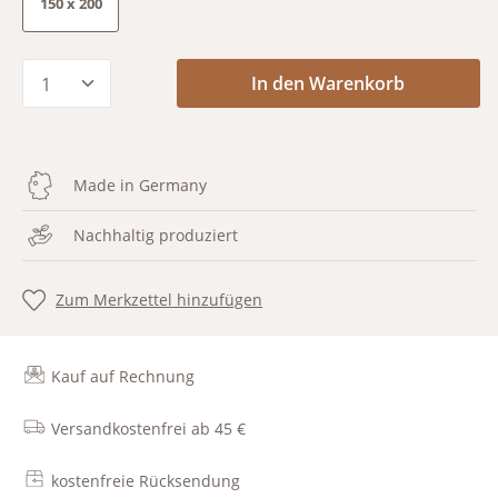
150 x 200
Produkt Anzahl: Gib den gewünschten Wert
In den Warenkorb
Made in Germany
Nachhaltig produziert
Zum Merkzettel hinzufügen
Kauf auf Rechnung
Versandkostenfrei ab 45 €
kostenfreie Rücksendung