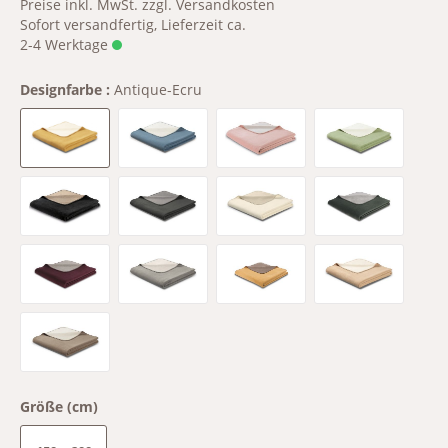
Preise inkl. MwSt. zzgl. Versandkosten
Sofort versandfertig, Lieferzeit ca.
2-4 Werktage
Designfarbe :
Antique-Ecru
Antique-Ecru
Blue Heaven-Ecru
Lotus-Ice
Mint-Ecru
Schwarz-Palisade
anthrazit-graphit
ecru-feder
fango-graphi
feige-taupe
graphit-rauch
honey-taupe
mousse-ecru
palisade-feder
Größe (cm)