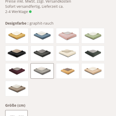
Preise inkl. MwSt. zzgl. Versandkosten
Sofort versandfertig, Lieferzeit ca.
2-4 Werktage
Designfarbe :
graphit-rauch
Antique-Ecru
Blue Heaven-Ecru
Lotus-Ice
Mint-Ecru
Schwarz-Palisade
anthrazit-graphit
ecru-feder
fango-graphi
feige-taupe
graphit-rauch
honey-taupe
mousse-ecru
palisade-feder
Größe (cm)