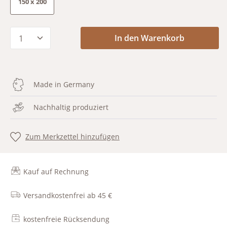
150 x 200
Produkt Anzahl: Gib den gewünschten Wert
In den Warenkorb
Made in Germany
Nachhaltig produziert
Zum Merkzettel hinzufügen
Kauf auf Rechnung
Versandkostenfrei ab 45 €
kostenfreie Rücksendung