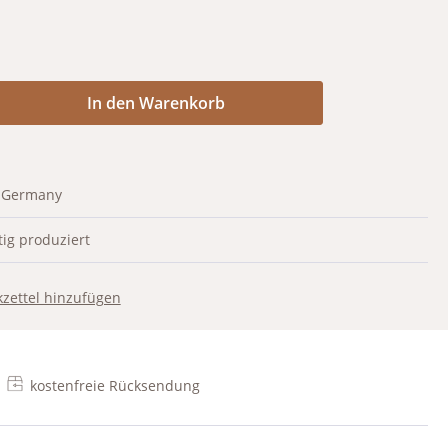
Anzahl: Gib den gewünschten Wert ein od
In den Warenkorb
 Germany
ig produziert
zettel hinzufügen
kostenfreie Rücksendung