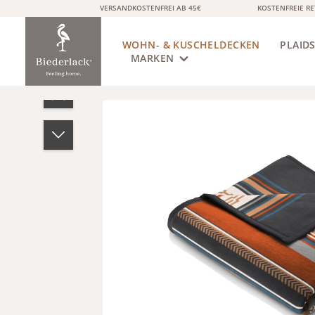
VERSANDKOSTENFREI AB 45€
KOSTENFREIE R
springen
Zur Hauptnavigation springen
WOHN- & KUSCHELDECKEN
PLAID
MARKEN
Bildergalerie überspringen