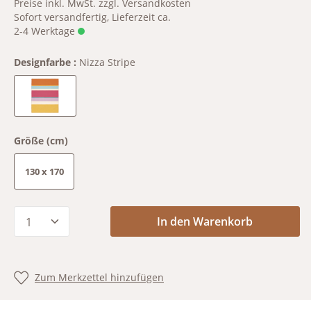
Preise inkl. MwSt. zzgl. Versandkosten
Sofort versandfertig, Lieferzeit ca.
2-4 Werktage
Designfarbe :
Nizza Stripe
Nizza Stripe
Größe (cm)
130 x 170
Produkt Anzahl: Gib den gewünschten Wert
In den Warenkorb
Zum Merkzettel hinzufügen