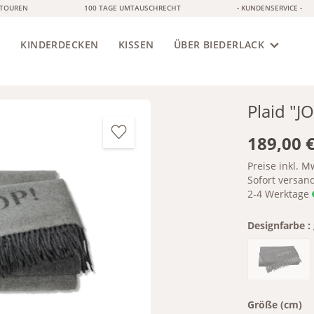
ETOUREN
100 TAGE UMTAUSCHRECHT
- KUNDENSERVICE -
S
KINDERDECKEN
KISSEN
ÜBER BIEDERLACK
Plaid "J
189,00 
Preise inkl. M
Sofort versandf
2-4 Werktage
Designfarbe :
(Diese Op
anthraz
Größe (cm)