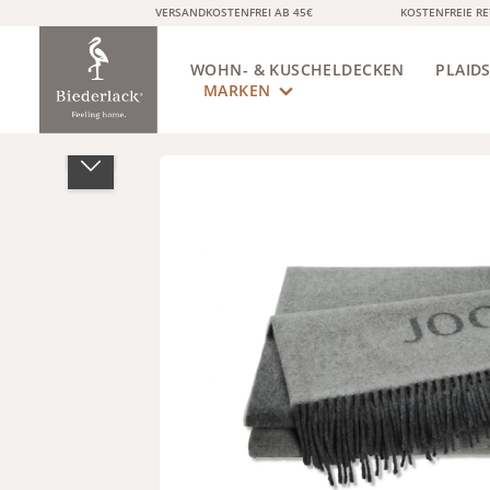
VERSANDKOSTENFREI AB 45€
KOSTENFREIE R
springen
Zur Hauptnavigation springen
WOHN- & KUSCHELDECKEN
MARKEN
PLAID
Bildergalerie überspringen