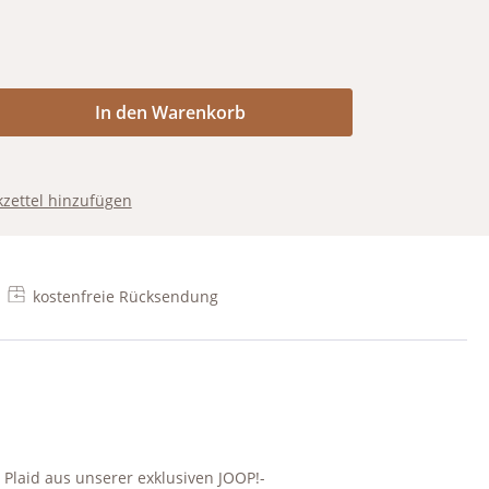
Anzahl: Gib den gewünschten Wert ein od
In den Warenkorb
zettel hinzufügen
kostenfreie Rücksendung
Plaid aus unserer exklusiven JOOP!-