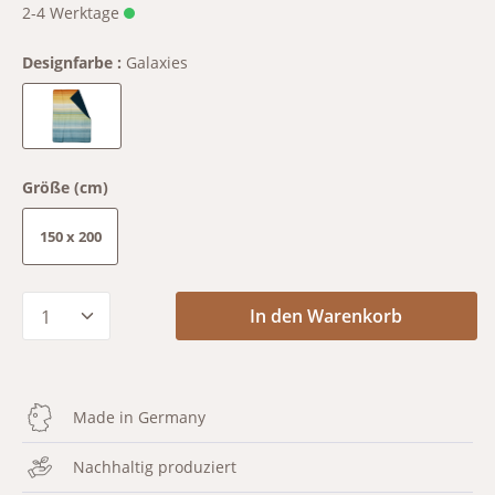
2-4 Werktage
Designfarbe :
Galaxies
Galaxies
Größe (cm)
150 x 200
Produkt Anzahl: Gib den gewünschten Wert
In den Warenkorb
Made in Germany
Nachhaltig produziert