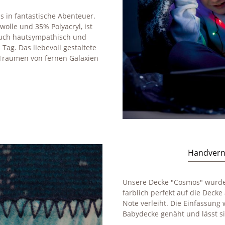
s in fantastische Abenteuer.
lle und 35% Polyacryl, ist
uch hautsympathisch und
ag. Das liebevoll gestaltete
Träumen von fernen Galaxien
Handvern
Unsere Decke "Cosmos" wurde
farblich perfekt auf die Deck
Note verleiht. Die Einfassung 
Babydecke genäht und lässt si