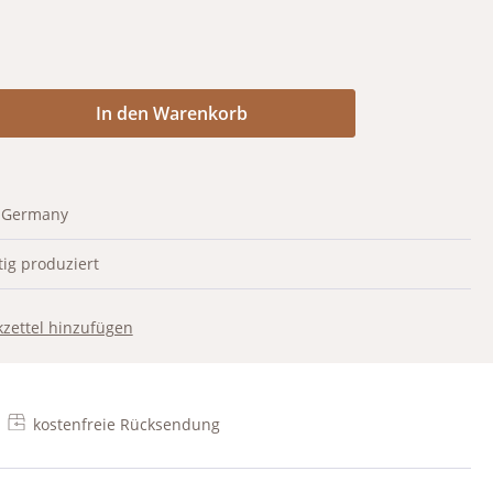
Anzahl: Gib den gewünschten Wert ein od
In den Warenkorb
 Germany
ig produziert
zettel hinzufügen
kostenfreie Rücksendung