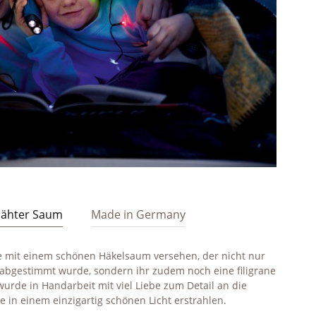
ähter Saum
Made in Germany
 mit einem schönen Häkelsaum versehen, der nicht nur
e abgestimmt wurde, sondern ihr zudem noch eine filigrane
wurde in Handarbeit mit viel Liebe zum Detail an die
e in einem einzigartig schönen Licht erstrahlen.