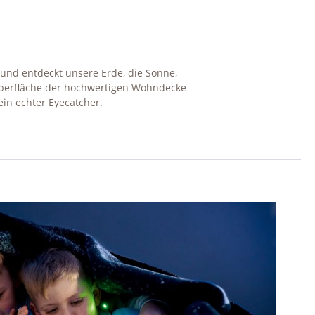
r und entdeckt unsere Erde, die Sonne,
Oberfläche der hochwertigen Wohndecke
ein echter Eyecatcher.