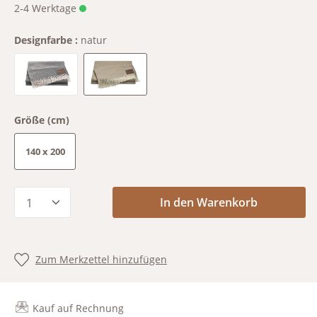
2-4 Werktage
Designfarbe :
natur
graphit
natur
Größe (cm)
140 x 200
Produkt Anzahl: Gib den gewünschten Wert
In den Warenkorb
Zum Merkzettel hinzufügen
Kauf auf Rechnung