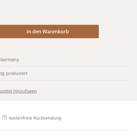
Anzahl: Gib den gewünschten Wert ein od
In den Warenkorb
 Germany
ig produziert
zettel hinzufügen
kostenfreie Rücksendung