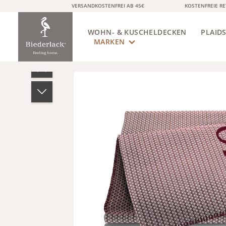
VERSANDKOSTENFREI AB 45€
KOSTENFREIE R
springen
Zur Hauptnavigation springen
WOHN- & KUSCHELDECKEN
MARKEN
PLAID
Bildergalerie überspringen