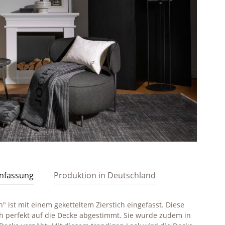
infassung
Produktion in Deutschland
 ist mit einem geketteltem Zierstich eingefasst. Diese
ich perfekt auf die Decke abgestimmt. Sie wurde zudem in