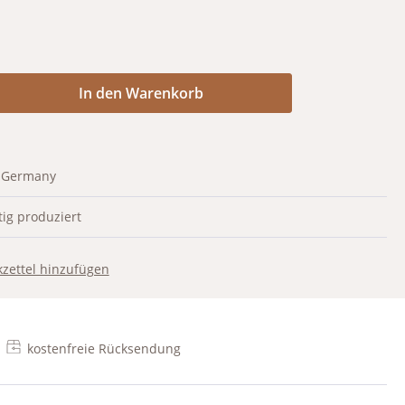
Anzahl: Gib den gewünschten Wert ein od
In den Warenkorb
 Germany
ig produziert
zettel hinzufügen
kostenfreie Rücksendung