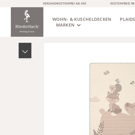
VERSANDKOSTENFREI AB 45€
KOSTENFREIE R
springen
Zur Hauptnavigation springen
WOHN- & KUSCHELDECKEN
PLAID
MARKEN
Bildergalerie überspringen